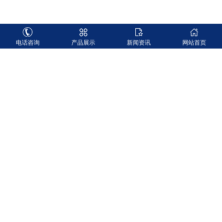
电话咨询
产品展示
新闻资讯
网站首页
搜索
当前位置：
首页
>>
新闻中心
>>
常见问题
如何提高编织袋抗洪救灾的效率？
时间：2026-01-26
作者：admin
点击：295
如何提高编织袋抗洪救灾的效率？