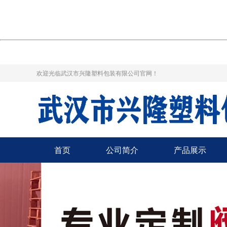
欢迎光临武汉市兴隆塑料包装有限公司官网！
首页
公司简介
产品展示